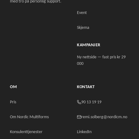
med tro på personlig support.
Event
Skjema
KAMPANJER
Ny nettside — fast pris kr 29
000
OM
KONTAKT
Pris
90 13 19 19
Om Nordic Multiforms
remi.solberg@nordicm.no
Konsulenttjenester
LinkedIn