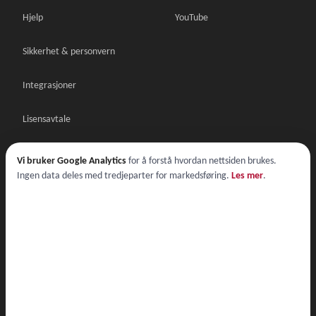
Hjelp
YouTube
Sikkerhet & personvern
Integrasjoner
Lisensavtale
Databehandleravtale
Vi bruker Google Analytics
for å forstå hvordan nettsiden brukes.
Ingen data deles med tredjeparter for markedsføring.
Les mer
.
Lisensavtale demo
© 2026 Nordic Multiforms AS
Lisensavtale
·
Databehandleravtale
·
Personvern
·
Cookies