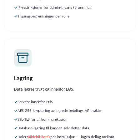
IP-restriksjoner for admin-tilgang (brannmur)
Tilgangsbegrensninger per rolle
Lagring
Data lagres trygt og innenfor EØS.
Servere innenfor EØS
AES-256-kryptering av lagrede betalings-API-nøkler
SSL/TLS for all kommunikasjon
Database-lagring til kunden selv sletter data
Isolert
bildebibliotek
per installasjon — ingen deling mellom