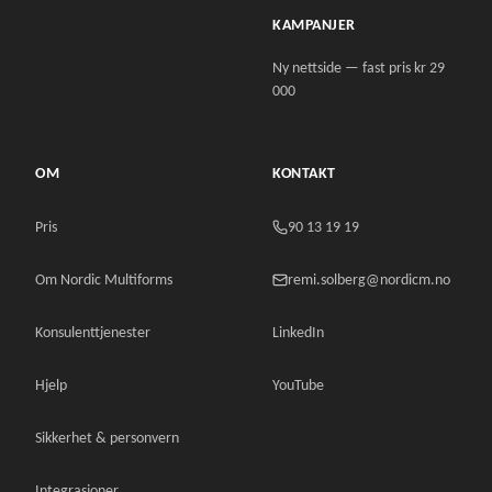
KAMPANJER
Ny nettside — fast pris kr 29
000
OM
KONTAKT
Pris
90 13 19 19
Om Nordic Multiforms
remi.solberg@nordicm.no
Konsulenttjenester
LinkedIn
Hjelp
YouTube
Sikkerhet & personvern
Integrasjoner