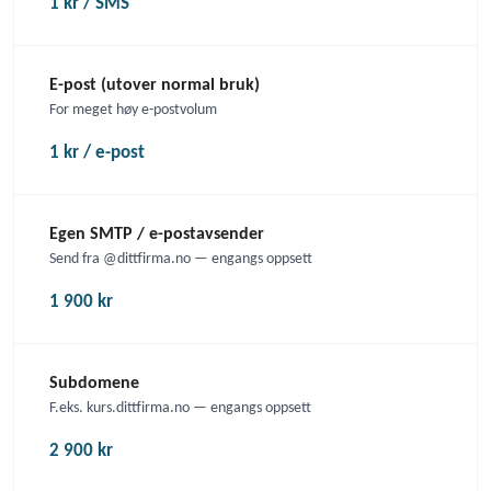
1 kr / SMS
E-post (utover normal bruk)
For meget høy e-postvolum
1 kr / e-post
Egen SMTP / e-postavsender
Send fra @dittfirma.no — engangs oppsett
1 900 kr
Subdomene
F.eks. kurs.dittfirma.no — engangs oppsett
2 900 kr