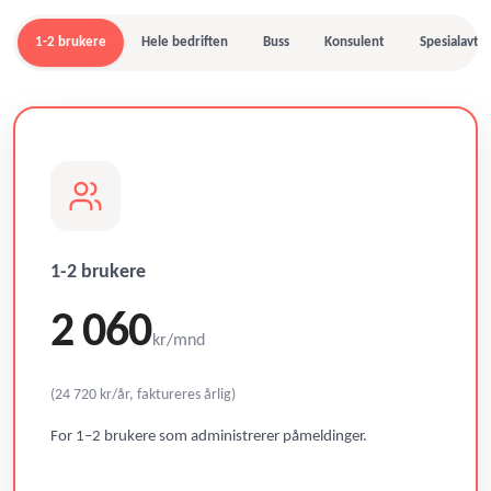
1-2 brukere
Hele bedriften
Buss
Konsulent
Spesialavtal
1-2 brukere
2 060
kr/mnd
(24 720 kr/år, faktureres årlig)
For 1–2 brukere som administrerer påmeldinger.