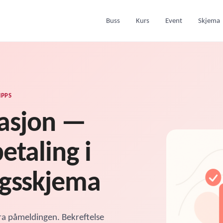
Buss
Kurs
Event
Skjema
IPPS
rasjon —
etaling i
ngsskjema
ra påmeldingen. Bekreftelse