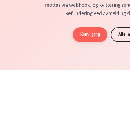
mottas via webhook, og kvittering sen
Refundering ved avmelding s
Kom i gang
Alle i