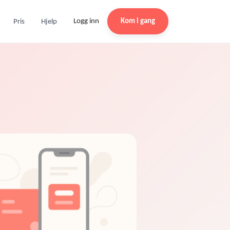
Logg inn
Kom i gang
Pris
Hjelp