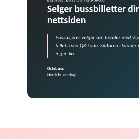
BRANSJE: BUSS OG TRANSPORT
Selger bussbilletter d
nettsiden
Passasjerer velger tur, betaler med Vi
billett med QR-kode. Sjåføren skanner
ingen kø.
Oslobuss
Norsk busselskap