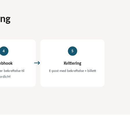
ing
4
5
bhook
Kvittering
r bekreftelse til
E-post med bekreftelse + billett
ordicM