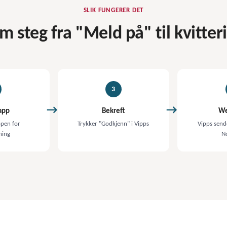
SLIK FUNGERER DET
m steg fra "Meld på" til kvitter
3
app
Bekreft
We
ppen for
Trykker "Godkjenn" i Vipps
Vipps sende
ning
N