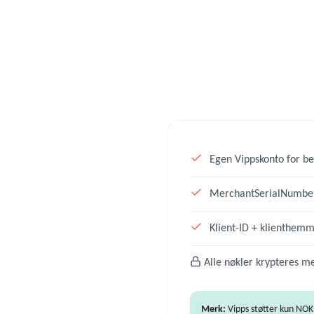
Egen Vippskonto for bed
MerchantSerialNumber 
Klient-ID + klienthemm
Alle nøkler krypteres m
Merk:
Vipps støtter kun NOK