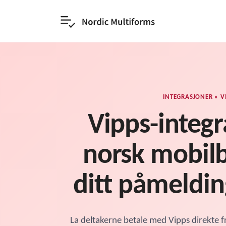
INTEGRASJONER » V
Vipps-integ
norsk mobilb
ditt påmeldi
La deltakerne betale med Vipps direkte f