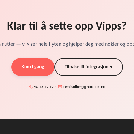
Klar til å sette opp Vipps?
inutter — vi viser hele flyten og hjelper deg med nøkler og opp
Kom i gang
Tilbake til integrasjoner
90 13 19 19 ·
remi.solberg@nordicm.no