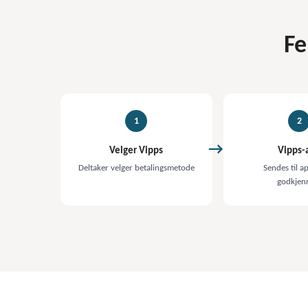
Fe
1
2
Velger Vipps
Vipps-
Deltaker velger betalingsmetode
Sendes til a
godkjen