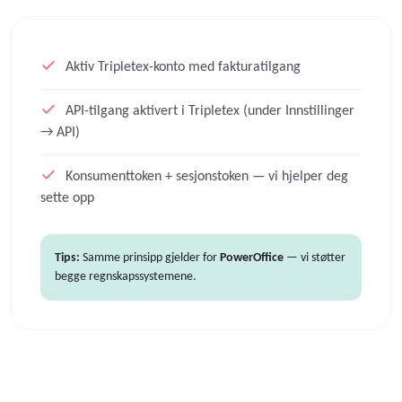
Aktiv Tripletex-konto med fakturatilgang
API-tilgang aktivert i Tripletex (under Innstillinger
→ API)
Konsumenttoken + sesjonstoken — vi hjelper deg
sette opp
Tips:
Samme prinsipp gjelder for
PowerOffice
— vi støtter
begge regnskapssystemene.