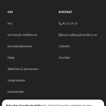
OM
KONTAKT
Pris
90 13 19 19
Om Nordic Multiforms
remi.solberg@nordicm.no
Konsulenttjenester
LinkedIn
Hjelp
YouTube
Sikkerhet & personvern
Integrasjoner
Lisensavtale
Databehandleravtale
Vi bruker Google Analytics
for å forstå hvordan nettsiden brukes.