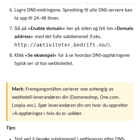
Lagre DNS-endringene. Spredning til alle DNS-servere kan
ta opp til 24–48 timer.
Slå på
«Enable domain»
her på siden og fyll inn
«Domain
address»
med det fulle subdomenet (f.eks.
http://aktiviteter.bedrift.no/
).
Klikk
«Se eksempel»
for å se hvordan DNS-oppføringene
typisk ser ut hos webhotellet.
Merk:
Fremgangsmåten varierer noe avhengig av
webhotell-leverandøren din (Domeneshop, One.com,
Loopia osv.). Spør leverandøren din om hvor du oppretter
«A-oppføringer» hvis du er usikker.
Tips:
Test ved å besøke subdomenet i nettleseren etter DNS-