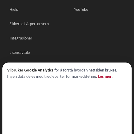
Hjelp
YouTube
Sikkerhet & personvern
Integrasjoner
Lisensavtale
Databehandleravtale
Vi bruker Google Analytics
for å forstå hvordan nettsiden brukes.
Ingen data deles med tredjeparter for markedsføring.
Les mer
.
Lisensavtale demo
© 2026 Nordic Multiforms AS
Lisensavtale
·
Databehandleravtale
·
Personvern
·
Cookies