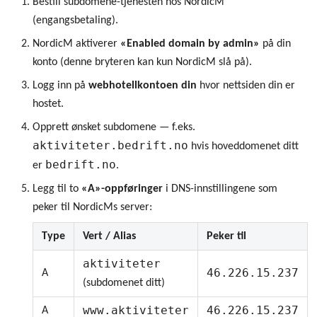
Bestill subdomene-tjenesten hos NordicM
(engangsbetaling).
NordicM aktiverer
«Enabled domain by admin»
på din
konto (denne bryteren kan kun NordicM slå på).
Logg inn på
webhotellkontoen din
hvor nettsiden din er
hostet.
Opprett ønsket subdomene — f.eks.
aktiviteter.bedrift.no
hvis hoveddomenet ditt
bedrift.no
er
.
Legg til to
«A»-oppføringer
i DNS-innstillingene som
peker til NordicMs server:
Type
Vert / Alias
Peker til
aktiviteter
46.226.15.237
A
(subdomenet ditt)
www.aktiviteter
46.226.15.237
A