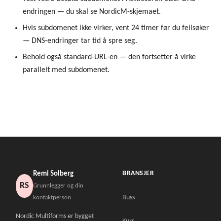
endringen — du skal se NordicM-skjemaet.
Hvis subdomenet ikke virker, vent 24 timer før du feilsøker
— DNS-endringer tar tid å spre seg.
Behold også standard-URL-en — den fortsetter å virke
parallelt med subdomenet.
BRANSJER
Remi Solberg
RS
Grunnlegger og din
Buss
kontaktperson
Nordic Multiforms er bygget