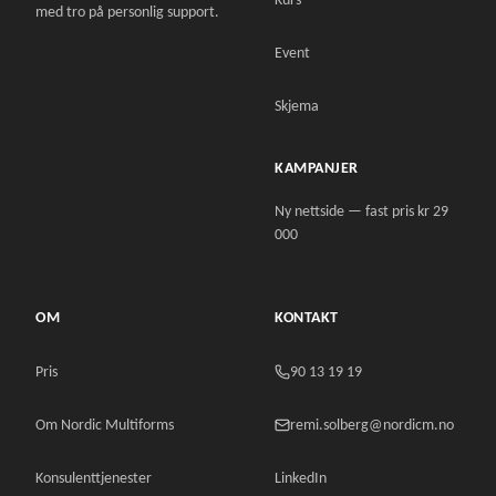
Kurs
med tro på personlig support.
Event
Skjema
KAMPANJER
Ny nettside — fast pris kr 29
000
OM
KONTAKT
Pris
90 13 19 19
Om Nordic Multiforms
remi.solberg@nordicm.no
Konsulenttjenester
LinkedIn