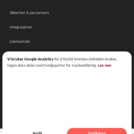
Sikkerhet & personvern
Integrasjoner
Lisensavtale
Databehandleravtale
Vi bruker Google Analytics
for å forstå hvordan nettsiden brukes.
Ingen data deles med tredjeparter for markedsføring.
Les mer
.
Lisensavtale demo
© 2026 Nordic Multiforms AS
Lisensavtale
·
Databehandleravtale
·
Personvern
·
Cookies
Avslå
Godkjenn