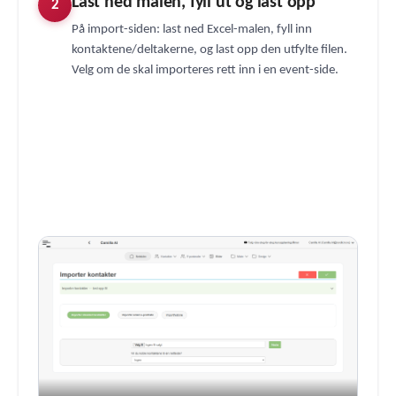
Last ned malen, fyll ut og last opp
2
På import-siden: last ned Excel-malen, fyll inn
kontaktene/deltakerne, og last opp den utfylte filen.
Velg om de skal importeres rett inn i en event-side.