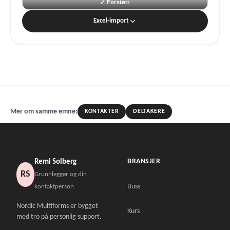
Excel-import
Mer om samme emne:
KONTAKTER
DELTAKERE
BRANSJER
Remi Solberg
RS
Grunnlegger og din
Buss
kontaktperson
Nordic Multiforms er bygget
Kurs
med tro på personlig support.