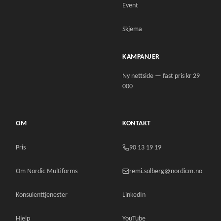
Event
Skjema
KAMPANJER
Ny nettside — fast pris kr 29
000
OM
KONTAKT
Pris
90 13 19 19
Om Nordic Multiforms
remi.solberg@nordicm.no
Konsulenttjenester
LinkedIn
Hjelp
YouTube