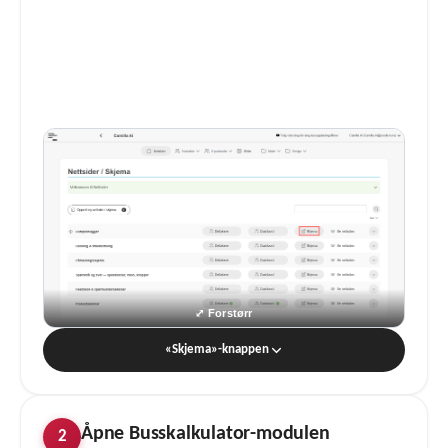
«Skjema»-knappen
Åpne Busskalkulator-modulen
2