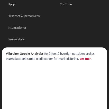
Hjelp
YouTube
Sikkerhet & personvern
Integrasjoner
Lisensavtale
Databehandleravtale
Vi bruker Google Analytics
for å forstå hvordan nettsiden brukes.
Ingen data deles med tredjeparter for markedsføring.
Les mer
.
Lisensavtale demo
© 2026 Nordic Multiforms AS
Lisensavtale
·
Databehandleravtale
·
Personvern
·
Cookies