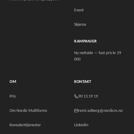
Event
Skjema
KAMPANJER
Ny nettside — fast pris kr 29
000
OM
KONTAKT
Pris
90 13 19 19
Om Nordic Multiforms
remi.solberg@nordicm.no
Konsulenttjenester
LinkedIn