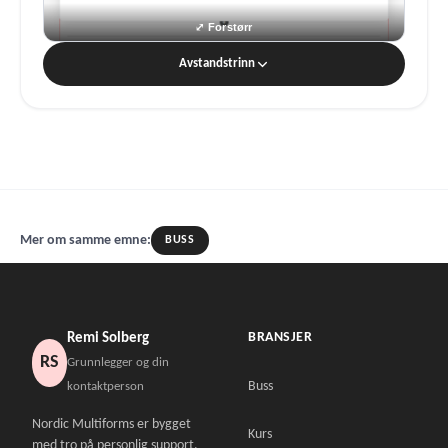
Avstandstrinn
Mer om samme emne:
BUSS
BRANSJER
Remi Solberg
RS
Grunnlegger og din
Buss
kontaktperson
Nordic Multiforms er bygget
Kurs
med tro på personlig support.