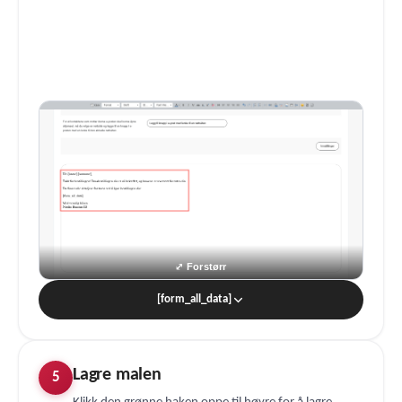
[form_all_data]
Lagre malen
5