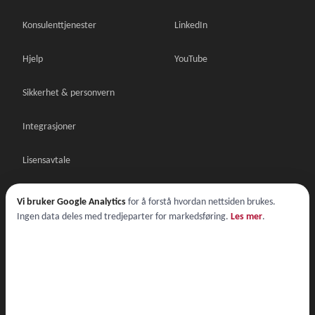
Konsulenttjenester
LinkedIn
Hjelp
YouTube
Sikkerhet & personvern
Integrasjoner
Lisensavtale
Databehandleravtale
Vi bruker Google Analytics
for å forstå hvordan nettsiden brukes.
Ingen data deles med tredjeparter for markedsføring.
Les mer
.
Lisensavtale demo
© 2026 Nordic Multiforms AS