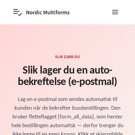
SLIK GJØR DU
Slik lager du en auto-
bekreftelse (e-postmal)
Lag en e-postmal som sendes automatisk til
kunden når de bekrefter bussbestillingen. Den
bruker fletteflagget [form_all_data], som henter
hele bestillingen automatisk — derfor trenger du
ikke legge til en egen knapp. Klikk et skjermbilde