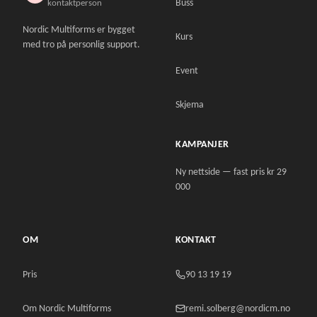
Buss
kontaktperson
Nordic Multiforms er bygget
Kurs
med tro på personlig support.
Event
Skjema
KAMPANJER
Ny nettside — fast pris kr 29
000
OM
KONTAKT
Pris
90 13 19 19
Om Nordic Multiforms
remi.solberg@nordicm.no