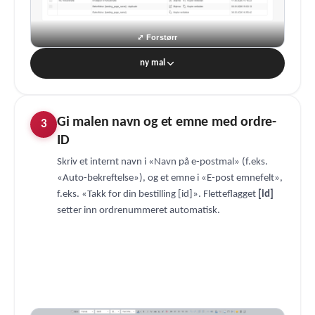
ny mal
Gi malen navn og et emne med ordre-
3
ID
Skriv et internt navn i «Navn på e-postmal» (f.eks.
«Auto-bekreftelse»), og et emne i «E-post emnefelt»,
f.eks. «Takk for din bestilling [id]». Fletteflagget
[id]
setter inn ordrenummeret automatisk.