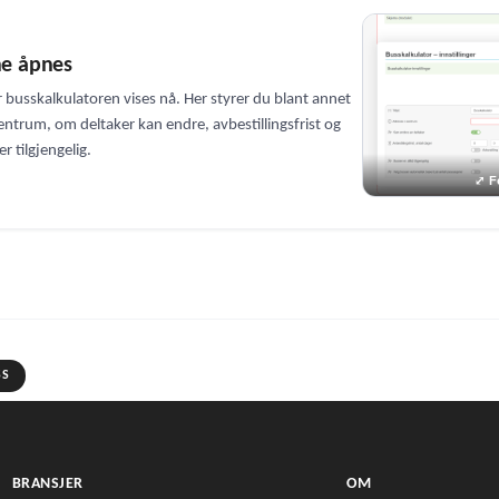
ne åpnes
or busskalkulatoren vises nå. Her styrer du blant annet
 sentrum, om deltaker kan endre, avbestillingsfrist og
r tilgjengelig.
SS
BRANSJER
OM