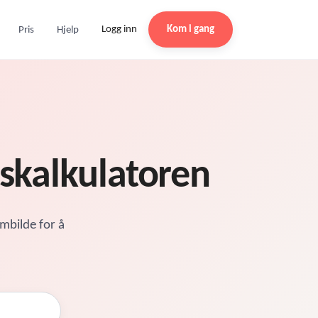
Logg inn
Kom i gang
Pris
Hjelp
sskalkulatoren
rmbilde for å