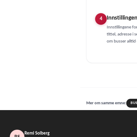
Innstillinge
4
Innstillingene f
tittel, adresse i
om busser alltid e
Mer om samme emne:
BU
Remi Solberg