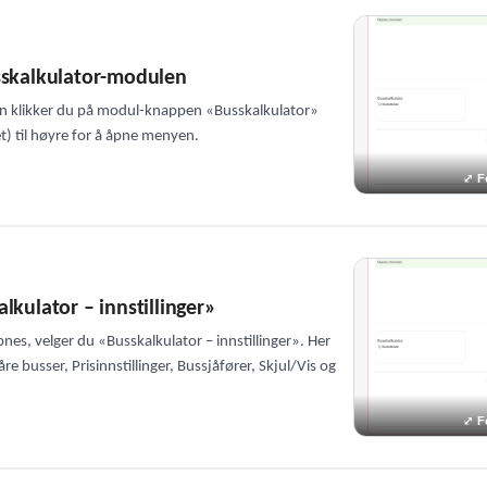
sskalkulator-modulen
n klikker du på modul-knappen «Busskalkulator»
) til høyre for å åpne menyen.
lkulator – innstillinger»
es, velger du «Busskalkulator – innstillinger». Her
re busser, Prisinnstillinger, Bussjåfører, Skjul/Vis og