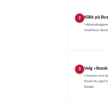
Klikk på Bu
2
I skjemabyggere
(med buss-ikonet
Velg «Busska
3
I menyen som åpn
finner du også Vå
Design.