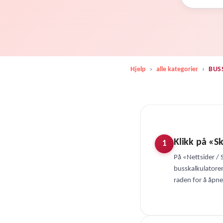
Hjelp
›
alle kategorier
›
BUS
Klikk på «S
1
På «Nettsider /
busskalkulatore
raden for å åpn