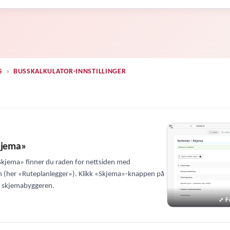
S
›
BUSSKALKULATOR-INNSTILLINGER
kjema»
 Skjema» finner du raden for nettsiden med
n (her «Ruteplanlegger»). Klikk «Skjema»-knappen på
e skjemabyggeren.