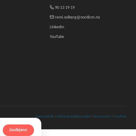
90 13 19 19
remi.solberg@nordicm.no
LinkedIn
YouTube
Lisensavtale
·
Databehandleravtale
·
Personvern
·
Cookies
Godkjenn