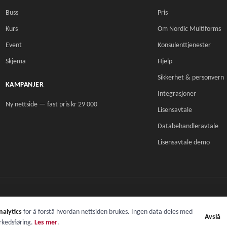
Buss
Pris
Kurs
Om Nordic Multiforms
Event
Konsulenttjenester
Skjema
Hjelp
Sikkerhet & personvern
KAMPANJER
Integrasjoner
Ny nettside — fast pris kr 29 000
Lisensavtale
Databehandleravtale
Lisensavtale demo
nalytics
for å forstå hvordan nettsiden brukes. Ingen data deles med
Avslå
rkedsføring.
Les mer
.