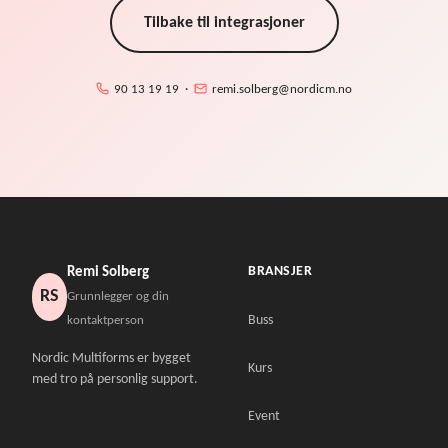
Tilbake til integrasjoner
90 13 19 19 ·
remi.solberg@nordicm.no
BRANSJER
Remi Solberg
RS
Grunnlegger og din
Buss
kontaktperson
Nordic Multiforms er bygget
Kurs
med tro på personlig support.
Event