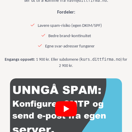
ser ut til å komme fra
navn@dittfirma.no
.
Fordeler:
Lavere spam-risiko (egen DKIM/SPF)
Bedre brand-kontinuitet
Egne svar-adresser fungerer
kurs.dittfirma.no
Engangs oppsett:
1 900 kr. Eller subdomene (
) for
2 900 kr.