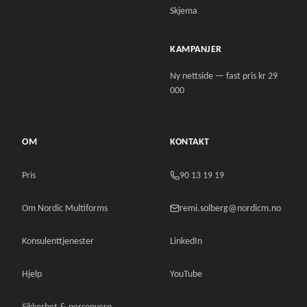
Skjema
KAMPANJER
Ny nettside — fast pris kr 29
000
OM
KONTAKT
Pris
90 13 19 19
Om Nordic Multiforms
remi.solberg@nordicm.no
Konsulenttjenester
LinkedIn
Hjelp
YouTube